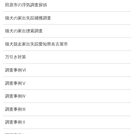
田原市の浮気調査探偵
ブログ
猫犬の家出失踪捕獲調査
探偵エッセイ
猫犬の家出捜索調査
探偵コラム
猫犬脱走家出失踪愛知県名古屋市
探偵日記
万引き対策
夫婦の信頼関係
調査事例Ⅵ
お知らせ
調査事例Ⅴ
いじめ相談
調査事例Ⅳ
子供の虐待
調査事例Ⅲ
児童虐待防止対策
子供のいじめ相談
調査事例Ⅱ