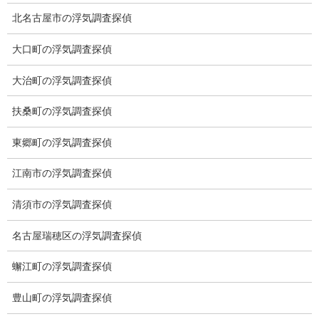
メニュー
北名古屋市の浮気調査探偵
トップ
大口町の浮気調査探偵
ご挨拶
大治町の浮気調査探偵
システム
扶桑町の浮気調査探偵
クーリング・オフ
東郷町の浮気調査探偵
ワンストップサービス
江南市の浮気調査探偵
アフターフォロー
清須市の浮気調査探偵
ミライリサーチのお約束
名古屋瑞穂区の浮気調査探偵
当社のこだわり
蠏江町の浮気調査探偵
契約後の安心と信頼
豊山町の浮気調査探偵
顧問弁護士のご案内