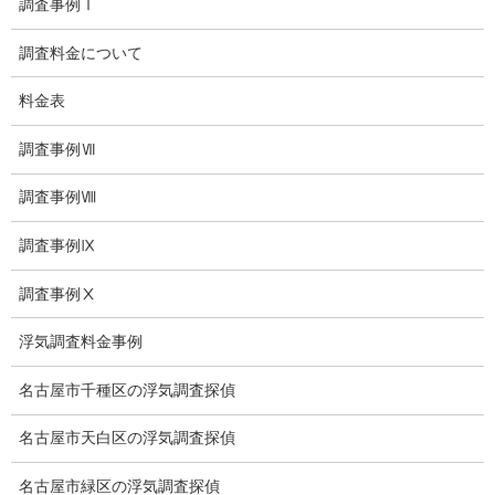
いじめ相談・愛知県名古屋
調査事例Ⅰ
子供のいじめ問題・いじめ相談、小学生、中学生、高校生
調査料金について
日本版DBS
料金表
お問い合わせ
調査事例Ⅶ
愛知県内出張面談実施中
調査事例Ⅷ
浮気調査専門
調査事例Ⅸ
結婚前の行動調査
調査事例Ⅹ
結婚調査
浮気調査料金事例
社員の行動調査
名古屋市千種区の浮気調査探偵
行動調査
名古屋市天白区の浮気調査探偵
法人調査
名古屋市緑区の浮気調査探偵