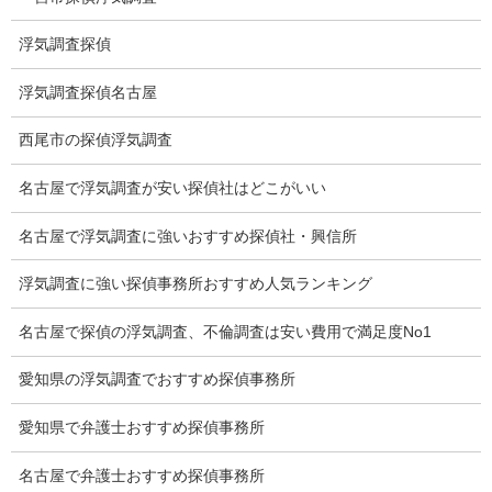
調査事例
浮気調査探偵
お礼の言葉
浮気調査探偵名古屋
Q&A
西尾市の探偵浮気調査
浮気証拠は何回必要か？
浮気調査時間
名古屋で浮気調査が安い探偵社はどこがいい
調査料金のご質問
名古屋で浮気調査に強いおすすめ探偵社・興信所
調査員の人数（浮気調査）
浮気調査に強い探偵事務所おすすめ人気ランキング
調査プランのご依頼の割合
名古屋で探偵の浮気調査、不倫調査は安い費用で満足度No1
慰謝料の相場
愛知県の浮気調査でおすすめ探偵事務所
離婚手続
愛知県で弁護士おすすめ探偵事務所
探偵社の要点
名古屋で弁護士おすすめ探偵事務所