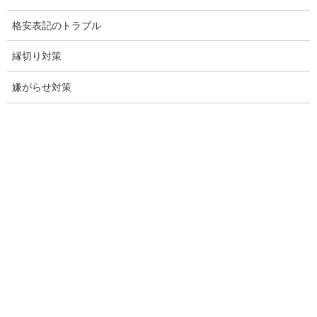
企業調査
格安表記のトラブル
愛知探偵
縁切り対策
愛知県探偵
嫌がらせ対策
探偵愛知県
愛知調査
盗聴調査名古屋
不倫名古屋愛知
探偵愛知
探偵名古屋
名古屋探偵
興信所名古屋