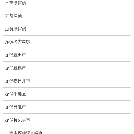
三重県探偵
身元調査
京都探偵
人探し
滋賀県探偵
失踪・家出調査
探偵名古屋駅
所在確認調査
探偵豊田市
調査料金
探偵豊橋市
浮気調査特別プラン
探偵春日井市
ストーカー関連調査料金
探偵千種区
所在調査 家出調査料金
探偵日進市
猫の捜索調査料金
探偵長久手市
報告書サンプル
一宮市探偵浮気調査