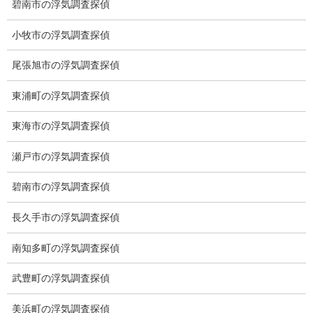
碧南市の浮気調査探偵
小牧市の浮気調査探偵
尾張旭市の浮気調査探偵
愛知県名古屋市中区栄3-7ｰ4
Toshin.Sakuraビル 10F
東浦町の浮気調査探偵
愛知県名古屋市中区新栄2丁目41-11
ベストビル6B
東海市の浮気調査探偵
愛知県公安委員会 第54250033号
瀬戸市の浮気調査探偵
【出張面談いたします】
子供のお迎え、パート、お仕事の都合などで、お時間のない方、
碧南市の浮気調査探偵
愛知県内でご面談場所のご要望がございましたら、お申し付けく
ださい。
長久手市の浮気調査探偵
南知多町の浮気調査探偵
武豊町の浮気調査探偵
美浜町の浮気調査探偵