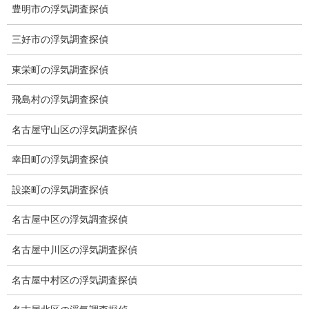
豊明市の浮気調査探偵
委任契約
三好市の浮気調査探偵
低料金の理由
スキルの高さ＝高額料金？
東栄町の浮気調査探偵
適正料金
飛島村の浮気調査探偵
稼働制って何？
名古屋守山区の浮気調査探偵
探偵
幸田町の浮気調査探偵
探偵を本業
設楽町の浮気調査探偵
調査機器
名古屋中区の浮気調査探偵
探偵の資格
名古屋中川区の浮気調査探偵
弁護士紹介
名古屋中村区の浮気調査探偵
浮気調査