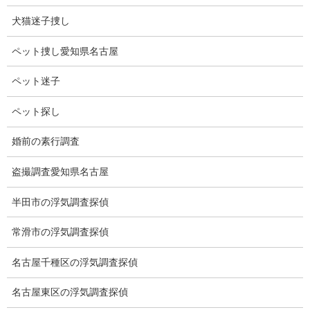
巨人の王貞治さんが昭和39年にマークしたシーズン55本を58年ぶ
犬猫迷子捜し
りに上回り日本選手最多となりました。
ペット捜し愛知県名古屋
58年ぶりの記録で、三冠王は凄い偉業です。
ペット迷子
ホームラン記録を伸ばし続けて欲しいですね。
ペット探し
婚前の素行調査
盗撮調査愛知県名古屋
半田市の浮気調査探偵
常滑市の浮気調査探偵
名古屋千種区の浮気調査探偵
ブログ
カテゴリー
名古屋東区の浮気調査探偵