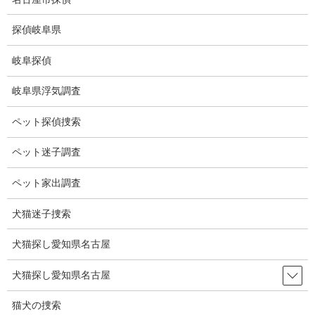
コ
ナ
ン
ビ
探偵岐阜県
テ
ゲ
ン
ー
岐阜探偵
ツ
シ
ブログ
に
ョ
岐阜県浮気調査
移
ン
動
に
HOME
ブログ
ブログ
56号三冠王
ペット探偵捜索
移
動
ペット迷子調査
2022-10-03
ブログ
ペット家出調査
56号三冠王
犬猫迷子捜索
犬猫探し愛知県名古屋
村上宗隆選手56号ホームラン達成。
王貞治さんを上回る記録。
犬猫探し愛知県名古屋
しかも史上最年少の三冠王。
猫犬の捜索