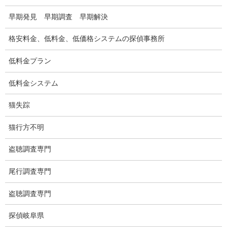
いじめ・子供の虐待
早期発見 早期調査 早期解決
別れさせ屋
格安料金、低料金、低価格システムの探偵事務所
盗聴調査
低料金プラン
盗聴調査料金
低料金システム
盗聴器の種類
猫失踪
ご依頼の注意点
猫行方不明
世界の盗聴事情
盗聴調査専門
弊社が選ばれる理由
盗撮器
尾行調査専門
盗撮調査愛知県
盗聴調査専門
電磁波測定調査
探偵岐阜県