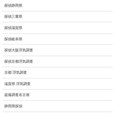
電磁波とは
探偵静岡県
ストーカー調査
探偵三重県
待ち伏せ
探偵滋賀県
集団ストーカー
探偵岐阜県
GPS発見調査
探偵大阪浮気調査
盗難車両調査
探偵京都浮気調査
盗撮犯防止対策調査
京都 浮気調査
痴漢防止対策調査
滋賀県 浮気調査
下着窃盗犯防止対策調査
盗撮調査名古屋
猫犬の捜索
静岡県探偵
所在調査