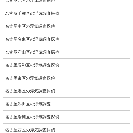
名古屋北区の浮気調査探偵
調査機器
名古屋千種区の浮気調査探偵
探偵の資格
名古屋南区の浮気調査探偵
弁護士紹介
名古屋名東区の浮気調査探偵
浮気調査
名古屋守山区の浮気調査探偵
浮気調査プランのご案内
名古屋昭和区の浮気調査探偵
浮気調査の相場
名古屋東区の浮気調査探偵
調査費用と調査日数の目安
名古屋港区の浮気調査探偵
浮気調査料金の比較例
名古屋熱田区の浮気調査
GPS検索調査
名古屋瑞穂区の浮気調査探偵
GPS調査
名古屋西区の浮気調査探偵
車両調査