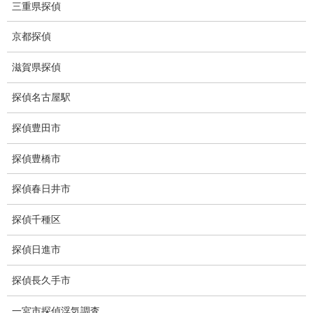
三重県探偵
痴漢防止対策調査
京都探偵
下着窃盗犯防止対策調査
滋賀県探偵
猫犬の捜索
探偵名古屋駅
所在調査
探偵豊田市
身元調査
探偵豊橋市
人探し
探偵春日井市
失踪・家出調査
所在確認調査
探偵千種区
調査料金
探偵日進市
浮気調査特別プラン
探偵長久手市
ストーカー関連調査料金
一宮市探偵浮気調査