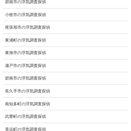
碧南市の浮気調査探偵
総合探偵社ミライリサーチ
小牧市の浮気調査探偵
尾張旭市の浮気調査探偵
東浦町の浮気調査探偵
東海市の浮気調査探偵
瀬戸市の浮気調査探偵
愛知県名古屋市中区栄3-7ｰ4
碧南市の浮気調査探偵
Toshin.Sakuraビル 10F
愛知県名古屋市中区新栄2丁目41-11
長久手市の浮気調査探偵
ベストビル6B
愛知県公安委員会 第54250033号
南知多町の浮気調査探偵
【出張面談いたします】
武豊町の浮気調査探偵
子供のお迎え、パート、お仕事の都合などで、お時間のない方、
愛知県内でご面談場所のご要望がございましたら、お申し付けく
美浜町の浮気調査探偵