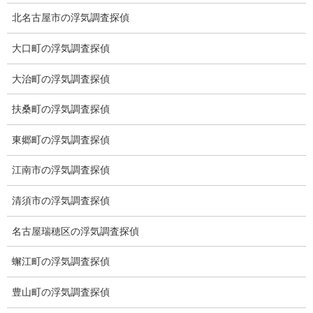
カテゴリー
北名古屋市の浮気調査探偵
ブログ (496)
大口町の浮気調査探偵
お知らせ (1)
大治町の浮気調査探偵
扶桑町の浮気調査探偵
メニュー
東郷町の浮気調査探偵
トップ
ご挨拶
江南市の浮気調査探偵
システム
清須市の浮気調査探偵
クーリング・オフ
名古屋瑞穂区の浮気調査探偵
ワンストップサービス
蠏江町の浮気調査探偵
アフターフォロー
豊山町の浮気調査探偵