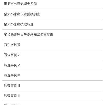
田原市の浮気調査探偵
プライバシーポリシー
猫犬の家出失踪捕獲調査
探偵業法
法令遵守
猫犬の家出捜索調査
推奨・提携法律事務所
猫犬脱走家出失踪愛知県名古屋市
ブログ
万引き対策
探偵エッセイ
調査事例Ⅵ
探偵コラム
調査事例Ⅴ
探偵日記
調査事例Ⅳ
夫婦の信頼関係
調査事例Ⅲ
お知らせ
調査事例Ⅱ
いじめ相談