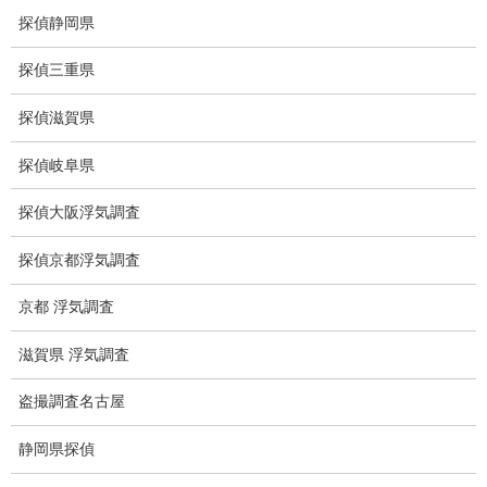
弊社が選ばれる理由
探偵静岡県
盗撮器
探偵三重県
盗撮調査愛知県
探偵滋賀県
電磁波測定調査
探偵岐阜県
電磁波とは
探偵大阪浮気調査
ストーカー調査
探偵京都浮気調査
待ち伏せ
京都 浮気調査
集団ストーカー
滋賀県 浮気調査
GPS発見調査
盗撮調査名古屋
盗難車両調査
静岡県探偵
盗撮犯防止対策調査