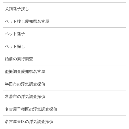
非常に残念です。
犬猫迷子捜し
テレビで拝見しましたが、信長の衣装が凄く似合っていて格好い
ペット捜し愛知県名古屋
いと思いました。
ペット迷子
実物はもっと格好いいんだろうと思います。
ペット探し
キムタクは1988年、SMAPとして活動をはじめ、その３年後バブ
ル経済が崩壊し、暗い社会の中で国民に歌や色んなドラマ、映画
婚前の素行調査
を楽しませてくれました。
盗撮調査愛知県名古屋
そして今もなお喜びを与えてくれています。
半田市の浮気調査探偵
常滑市の浮気調査探偵
名古屋千種区の浮気調査探偵
名古屋東区の浮気調査探偵