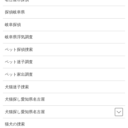
コ
ナ
ン
ビ
探偵岐阜県
テ
ゲ
ン
ー
岐阜探偵
ツ
シ
ブログ
に
ョ
岐阜県浮気調査
移
ン
動
に
HOME
ブログ
ブログ
キムタク
ペット探偵捜索
移
動
ペット迷子調査
2022-11-06
ブログ
ペット家出調査
キムタク
犬猫迷子捜索
犬猫探し愛知県名古屋
キムタクが「岐阜県信長まつり」の最終日6日に出演して「信長公
騎馬武者行列」が行われた。
犬猫探し愛知県名古屋
私はこの日キムタクを見に行くつもりでワクワクしていました
が、急用ができ行けなくなりました。
猫犬の捜索