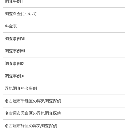
調査事例Ⅰ
子供の虐待
調査料金について
児童虐待防止対策
料金表
子供のいじめ相談
調査事例Ⅶ
いじめ相談・愛知県名古屋
調査事例Ⅷ
子供のいじめ問題・いじめ相談、小学生、中学生、高校生
調査事例Ⅸ
日本版DBS
調査事例Ⅹ
お問い合わせ
浮気調査料金事例
愛知県内出張面談実施中
名古屋市千種区の浮気調査探偵
浮気調査専門
名古屋市天白区の浮気調査探偵
結婚前の行動調査
名古屋市緑区の浮気調査探偵