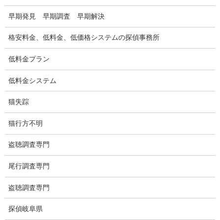
浮気調査地域
早期発見 早期調査 早期解決
浮気調査関連調査
格安料金、低料金、低価格システムの探偵事務所
ドメスティックバイオレンスDV調査
低料金プラン
いじめ・子供の虐待
低料金システム
別れさせ屋
猫失踪
盗聴調査
猫行方不明
盗聴調査料金
盗聴調査専門
盗聴器の種類
尾行調査専門
ご依頼の注意点
盗聴調査専門
世界の盗聴事情
探偵岐阜県