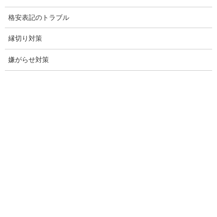
結婚調査
格安表記のトラブル
社員の行動調査
縁切り対策
行動調査
嫌がらせ対策
法人調査
企業調査
愛知探偵
愛知県探偵
探偵愛知県
愛知調査
盗聴調査名古屋
不倫名古屋愛知