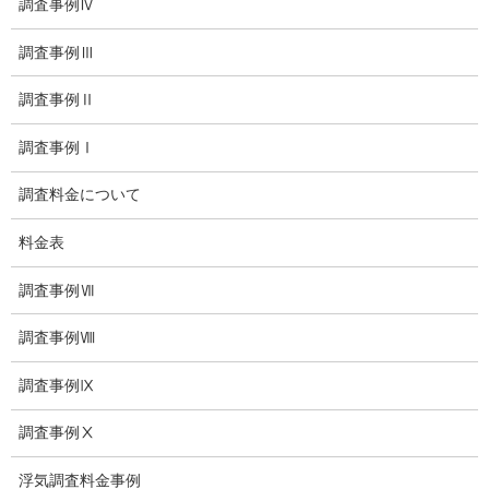
探偵エッセイ
調査事例Ⅳ
探偵コラム
調査事例Ⅲ
探偵日記
調査事例Ⅱ
夫婦の信頼関係
調査事例Ⅰ
お知らせ
調査料金について
いじめ相談
料金表
子供の虐待
調査事例Ⅶ
児童虐待防止対策
調査事例Ⅷ
子供のいじめ相談
調査事例Ⅸ
いじめ相談・愛知県名古屋
調査事例Ⅹ
子供のいじめ問題・いじめ相談、小学生、中学生、高校生
浮気調査料金事例