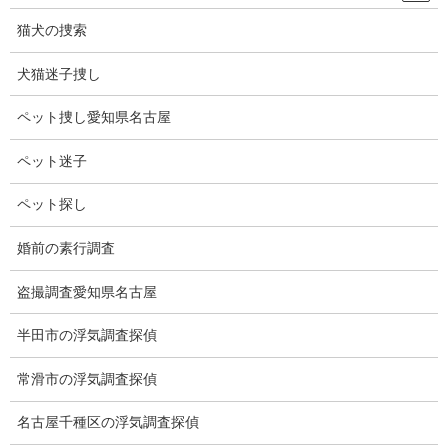
探偵社選びで最も大切なのは、調査スキルと適材適所の調査機
器、そして人間力です。
猫犬の捜索
調査機器は面談の際に探偵社に見せてもらうことも聞くこともで
犬猫迷子捜し
きます。
ペット捜し愛知県名古屋
人間力については探偵社とお会いしたときに感じることができる
と思います。
ペット迷子
しかし調査スキルだけは事前に知ることは難しいと思います。
ペット探し
調査スキルは調査員の経験年数や実力ですが、どこの探偵社も自
婚前の素行調査
社は優れていると言います。
盗撮調査愛知県名古屋
目安として大切なところは開業年数にあります。
当社は35年以上の調査経験と実績があります。
半田市の浮気調査探偵
この年数は何物にも変えられない重みがあります。
常滑市の浮気調査探偵
35年以上続いて来たことは長年の信用があります。
名古屋千種区の浮気調査探偵