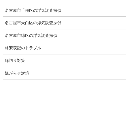
日本版DBS
名古屋市千種区の浮気調査探偵
探偵学校
名古屋市天白区の浮気調査探偵
探偵塾
名古屋市緑区の浮気調査探偵
お問い合わせ
格安表記のトラブル
愛知県内出張面談実施中
縁切り対策
浮気調査専門
嫌がらせ対策
結婚前の行動調査
結婚調査
社員の行動調査
行動調査
法人調査