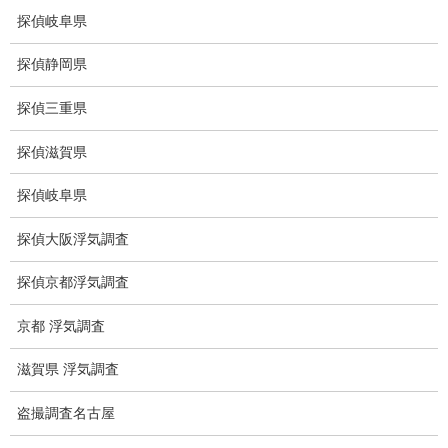
盗聴調査
探偵岐阜県
盗聴調査料金
探偵静岡県
盗聴器の種類
探偵三重県
ご依頼の注意点
探偵滋賀県
世界の盗聴事情
探偵岐阜県
弊社が選ばれる理由
探偵大阪浮気調査
盗撮器
探偵京都浮気調査
盗撮調査愛知県
京都 浮気調査
電磁波測定調査
滋賀県 浮気調査
電磁波とは
盗撮調査名古屋
ストーカー調査