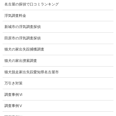
名古屋の探偵で口コミランキング
探偵社の選び方
浮気調査料金
浮気度チェック
新城市の浮気調査探偵
会社案内
田原市の浮気調査探偵
損害保険調査
猫犬の家出失踪捕獲調査
会社沿革
猫犬の家出捜索調査
プライバシーポリシー
猫犬脱走家出失踪愛知県名古屋市
探偵業法
万引き対策
法令遵守
調査事例Ⅵ
推奨・提携法律事務所
ブログ
調査事例Ⅴ