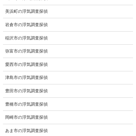
愛知県名古屋市中区栄3-7ｰ4
美浜町の浮気調査探偵
Toshin.Sakuraビル 10F
愛知県名古屋市中区新栄2丁目41-11
岩倉市の浮気調査探偵
ベストビル6B
愛知県公安委員会 第54250033号
稲沢市の浮気調査探偵
【出張面談いたします】
弥富市の浮気調査探偵
子供のお迎え、パート、お仕事の都合などで、お時間のない方、
愛知県内でご面談場所のご要望がございましたら、お申し付けく
愛西市の浮気調査探偵
ださい。
津島市の浮気調査探偵
豊田市の浮気調査探偵
豊橋市の浮気調査探偵
岡崎市の浮気調査探偵
あま市の浮気調査探偵