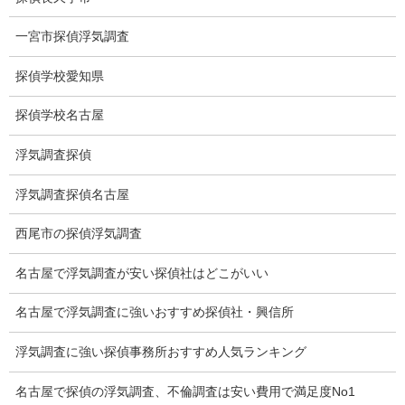
人探し
一宮市探偵浮気調査
失踪・家出調査
探偵学校愛知県
所在確認調査
調査料金
探偵学校名古屋
浮気調査特別プラン
浮気調査探偵
ストーカー関連調査料金
浮気調査探偵名古屋
所在調査 家出調査料金
西尾市の探偵浮気調査
猫の捜索調査料金
名古屋で浮気調査が安い探偵社はどこがいい
報告書サンプル
名古屋で浮気調査に強いおすすめ探偵社・興信所
調査事例
浮気調査に強い探偵事務所おすすめ人気ランキング
お礼の言葉
名古屋で探偵の浮気調査、不倫調査は安い費用で満足度No1