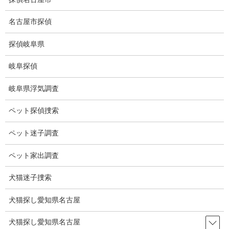
コ
ナ
ン
ビ
名古屋市探偵
テ
ゲ
ン
ー
探偵岐阜県
ツ
シ
ブログ
に
ョ
岐阜探偵
移
ン
動
に
HOME
ブログ
ブログ
探偵社の選び方①
岐阜県浮気調査
移
動
ペット探偵捜索
2026-06-03
ブログ
ペット迷子調査
探偵社の選び方①
ペット家出調査
犬猫迷子捜索
お客様は探偵社選びに最も迷うところと思います。
どこの探偵社が安いか、どこの探偵社が親身に対応してくれる
犬猫探し愛知県名古屋
か、結果を出してくれるかなど色々考えてしまうと思います。
犬猫探し愛知県名古屋