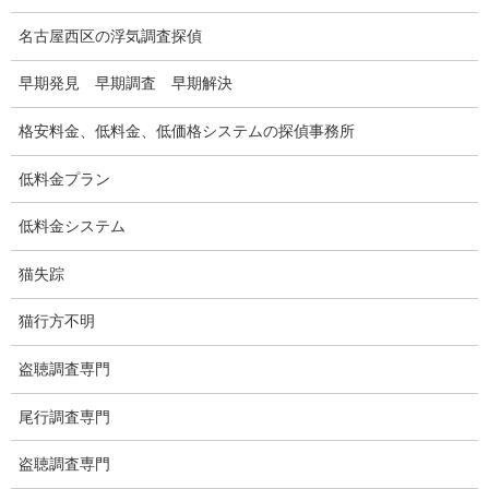
浮気調査の相場
名古屋西区の浮気調査探偵
調査費用と調査日数の目安
早期発見 早期調査 早期解決
浮気調査料金の比較例
格安料金、低料金、低価格システムの探偵事務所
GPS検索調査
低料金プラン
GPS調査
低料金システム
車両調査
猫失踪
浮気調査地域
猫行方不明
浮気調査関連調査
ドメスティックバイオレンスDV調査
盗聴調査専門
いじめ・子供の虐待
尾行調査専門
別れさせ屋
盗聴調査専門