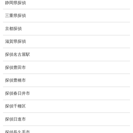
静岡県探偵
待ち伏せ
三重県探偵
集団ストーカー
京都探偵
GPS発見調査
滋賀県探偵
盗難車両調査
探偵名古屋駅
盗撮犯防止対策調査
探偵豊田市
痴漢防止対策調査
探偵豊橋市
下着窃盗犯防止対策調査
探偵春日井市
猫犬の捜索
探偵千種区
所在調査
探偵日進市
身元調査
探偵長久手市