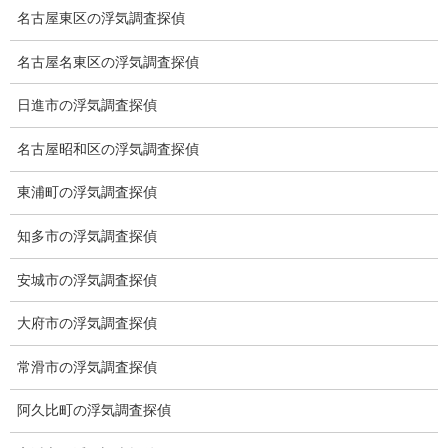
個人のお客様に限らず、企業様においても何十年とお付き合いを
名古屋東区の浮気調査探偵
させていただいている会社があります。
名古屋名東区の浮気調査探偵
また法律事務所からのご依頼もいただいております。
日進市の浮気調査探偵
35年続いた理由の一つにそういった企業様、法律事務所様、そし
て何より個人のお客様のご支援の賜物と思っております。
名古屋昭和区の浮気調査探偵
探偵社選びに迷った際は是非、弊社をご用命いただき、何なりと
東浦町の浮気調査探偵
お申し付けください。
お見積無料、ご相談無料、秘密厳守ですから、ご安心ください。
知多市の浮気調査探偵
お客様のお力添えになればと思っております。
安城市の浮気調査探偵
ブログ
カテゴリー
大府市の浮気調査探偵
常滑市の浮気調査探偵
ブログ
前の記事
阿久比町の浮気調査探偵
所在調査