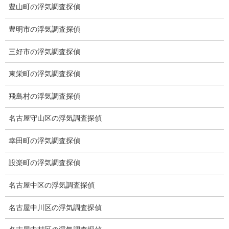
豊山町の浮気調査探偵
ご挨拶
システム
豊明市の浮気調査探偵
クーリング・オフ
三好市の浮気調査探偵
ワンストップサービス
東栄町の浮気調査探偵
アフターフォロー
飛島村の浮気調査探偵
ミライリサーチのお約束
名古屋守山区の浮気調査探偵
当社のこだわり
幸田町の浮気調査探偵
契約後の安心と信頼
設楽町の浮気調査探偵
顧問弁護士のご案内
名古屋中区の浮気調査探偵
委任契約
名古屋中川区の浮気調査探偵
低料金の理由