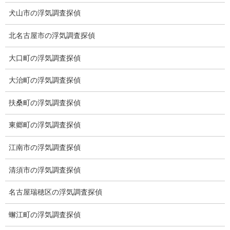
犬山市の浮気調査探偵
北名古屋市の浮気調査探偵
大口町の浮気調査探偵
大治町の浮気調査探偵
※弊社から24時間以内に返信が無い場合、再度LINE又はお電話を
お願いいたします。
扶桑町の浮気調査探偵
カテゴリー
東郷町の浮気調査探偵
ブログ (496)
江南市の浮気調査探偵
お知らせ (1)
清須市の浮気調査探偵
名古屋瑞穂区の浮気調査探偵
メニュー
蠏江町の浮気調査探偵
トップ