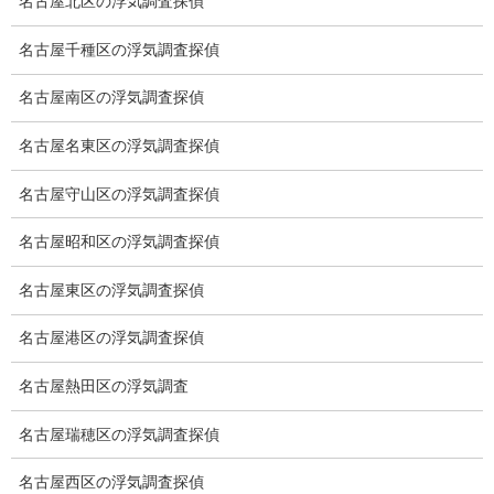
名古屋北区の浮気調査探偵
稼働制って何？
名古屋千種区の浮気調査探偵
探偵
名古屋南区の浮気調査探偵
探偵を本業
名古屋名東区の浮気調査探偵
調査機器
探偵の資格
名古屋守山区の浮気調査探偵
弁護士紹介
名古屋昭和区の浮気調査探偵
浮気調査
名古屋東区の浮気調査探偵
浮気調査プランのご案内
名古屋港区の浮気調査探偵
浮気調査の相場
名古屋熱田区の浮気調査
調査費用と調査日数の目安
名古屋瑞穂区の浮気調査探偵
浮気調査料金の比較例
名古屋西区の浮気調査探偵