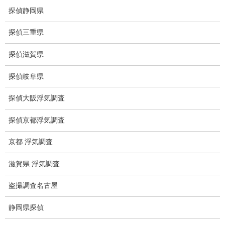
探偵静岡県
ご依頼の注意点
探偵三重県
世界の盗聴事情
探偵滋賀県
弊社が選ばれる理由
探偵岐阜県
盗撮器
探偵大阪浮気調査
盗撮調査愛知県
探偵京都浮気調査
電磁波測定調査
京都 浮気調査
電磁波とは
滋賀県 浮気調査
ストーカー調査
盗撮調査名古屋
待ち伏せ
集団ストーカー
静岡県探偵