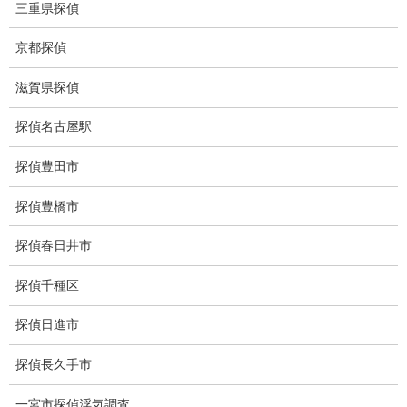
GPS発見調査
三重県探偵
盗難車両調査
京都探偵
盗撮犯防止対策調査
滋賀県探偵
痴漢防止対策調査
探偵名古屋駅
下着窃盗犯防止対策調査
探偵豊田市
猫犬の捜索
探偵豊橋市
所在調査
探偵春日井市
身元調査
探偵千種区
人探し
探偵日進市
失踪・家出調査
探偵長久手市
所在確認調査
一宮市探偵浮気調査