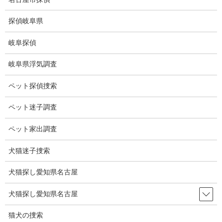
コ
ナ
ン
ビ
探偵岐阜県
テ
ゲ
ン
ー
岐阜探偵
ツ
シ
ブログ
に
ョ
岐阜県浮気調査
移
ン
動
に
HOME
ブログ
ブログ
失われた大陸
ペット探偵捜索
移
動
ペット迷子調査
2020-12-27
ブログ
ペット家出調査
失われた大陸
犬猫迷子捜索
犬猫探し愛知県名古屋
海の底にある「失われた大陸」の大きさが明らかになった。
研究者はニュージランドとその周辺海域に、ジ―ランディアと呼
犬猫探し愛知県名古屋
ばれる8番目の大陸の存在を確認した。
猫犬の捜索