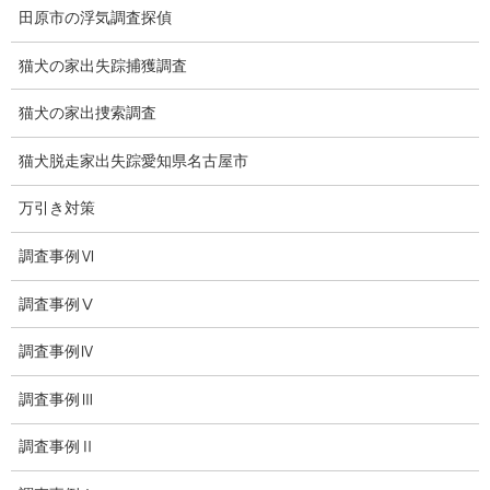
会社案内
田原市の浮気調査探偵
損害保険調査
猫犬の家出失踪捕獲調査
会社沿革
猫犬の家出捜索調査
プライバシーポリシー
猫犬脱走家出失踪愛知県名古屋市
探偵業法
万引き対策
法令遵守
調査事例Ⅵ
推奨・提携法律事務所
調査事例Ⅴ
ブログ
調査事例Ⅳ
探偵エッセイ
調査事例Ⅲ
探偵コラム
調査事例Ⅱ
探偵日記