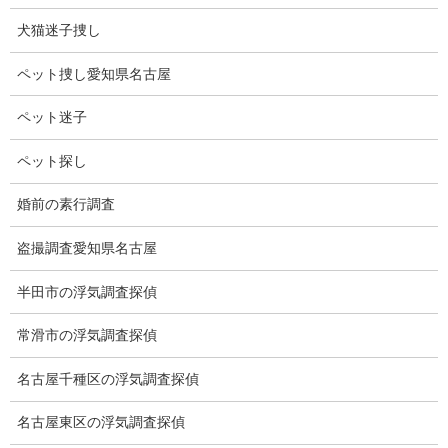
ジ―ランディアの面積は500万平方キロメートルで、オーストラリ
ア大陸の約半分のサイズである。
犬猫迷子捜し
海面上にあるのは6％で94％は水中にある。
ペット捜し愛知県名古屋
研究者は2030年までに地球のすべての海底を地図化する取り組み
ペット迷子
を行っている。
ペット探し
私たちが住む地球は「水の惑星」と言われ、地球は海の面積が約
70％を占め、海洋の95％が未解明です。
婚前の素行調査
沈んだ大陸、絶滅した生物も沢山ありますが、これから絶滅する
盗撮調査愛知県名古屋
生物、沈む大陸もあると思います。
半田市の浮気調査探偵
未知の海洋には私たちが知らない生物が存在しても不思議ではあ
りません。
常滑市の浮気調査探偵
恐竜が海の底で静かに暮らしているかも・・・。
名古屋千種区の浮気調査探偵
名古屋東区の浮気調査探偵