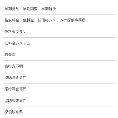
GPS検索調査
早期発見 早期調査 早期解決
GPS調査
格安料金、低料金、低価格システムの探偵事務所
車両調査
低料金プラン
浮気調査地域
低料金システム
浮気調査関連調査
猫失踪
ドメスティックバイオレンスDV調査
猫行方不明
いじめ・子供の虐待
盗聴調査専門
別れさせ屋
尾行調査専門
盗聴調査
盗聴調査専門
盗聴調査料金
探偵岐阜県
盗聴器の種類