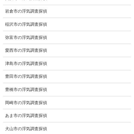
愛知県公安委員会 第54250033号
岩倉市の浮気調査探偵
【出張面談いたします】
子供のお迎え、パート、お仕事の都合などで、お時間のない方、
稲沢市の浮気調査探偵
愛知県内でご面談場所のご要望がございましたら、お申し付けく
弥富市の浮気調査探偵
ださい。
愛西市の浮気調査探偵
津島市の浮気調査探偵
豊田市の浮気調査探偵
豊橋市の浮気調査探偵
岡崎市の浮気調査探偵
あま市の浮気調査探偵
犬山市の浮気調査探偵