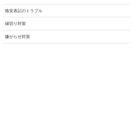
浮気調査専門
格安表記のトラブル
結婚前の行動調査
縁切り対策
結婚調査
嫌がらせ対策
社員の行動調査
行動調査
法人調査
企業調査
愛知探偵
愛知県探偵
探偵愛知県