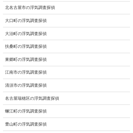
北名古屋市の浮気調査探偵
※弊社から24時間以内に返信が無い場合、再度LINE又はお電話を
大口町の浮気調査探偵
お願いいたします。
大治町の浮気調査探偵
カテゴリー
扶桑町の浮気調査探偵
ブログ (496)
東郷町の浮気調査探偵
お知らせ (1)
江南市の浮気調査探偵
メニュー
清須市の浮気調査探偵
トップ
名古屋瑞穂区の浮気調査探偵
ご挨拶
蠏江町の浮気調査探偵
システム
豊山町の浮気調査探偵
クーリング・オフ