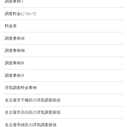
調査事例Ⅰ
夫婦の信頼関係
調査料金について
お知らせ
料金表
いじめ相談
調査事例Ⅶ
子供の虐待
調査事例Ⅷ
児童虐待防止対策
調査事例Ⅸ
子供のいじめ相談
調査事例Ⅹ
いじめ相談・愛知県名古屋
浮気調査料金事例
子供のいじめ問題・いじめ相談、小学生、中学生、高校生
名古屋市千種区の浮気調査探偵
日本版DBS
名古屋市天白区の浮気調査探偵
お問い合わせ
名古屋市緑区の浮気調査探偵
愛知県内出張面談実施中