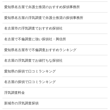
愛知県名古屋で弁護士推奨のおすすめ探偵事務所
調査料金のご質問
愛知県名古屋の浮気調査で弁護士推奨の探偵事務所
調査員の人数（浮気調査）
名古屋市の浮気調査でおすすめ探偵社
調査プランのご依頼の割合
名古屋で不倫調査に強い探偵社・興信所
慰謝料の相場
離婚手続
愛知県名古屋市で不倫調査おすすめランキング
探偵社の要点
名古屋の浮気調査でお値打ちな探偵社
有責配偶者からの離婚
愛知県の探偵で口コミランキング
浮気をする人
名古屋の探偵で口コミランキング
探偵社の選び方
浮気調査料金
浮気度チェック
新城市の浮気調査探偵