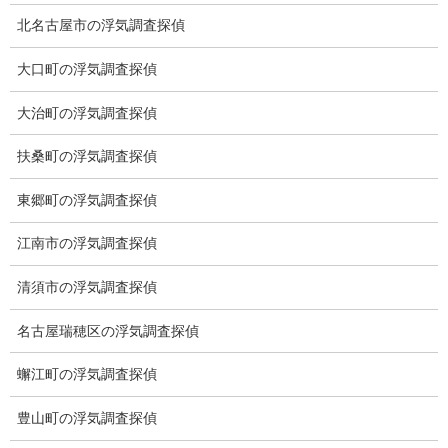
北名古屋市の浮気調査探偵
大口町の浮気調査探偵
大治町の浮気調査探偵
※弊社から24時間以内に返信が無い場合、再度LINE又はお電話を
お願いいたします。
扶桑町の浮気調査探偵
カテゴリー
東郷町の浮気調査探偵
ブログ (496)
江南市の浮気調査探偵
お知らせ (1)
清須市の浮気調査探偵
メニュー
名古屋瑞穂区の浮気調査探偵
トップ
蠏江町の浮気調査探偵
ご挨拶
豊山町の浮気調査探偵