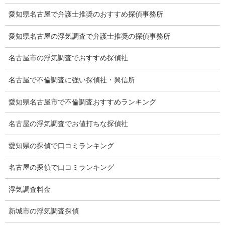
浮気証拠は何回必要か？
愛知県名古屋で弁護士推奨のおすすめ探偵事務所
浮気調査時間
愛知県名古屋の浮気調査で弁護士推奨の探偵事務所
調査料金のご質問
名古屋市の浮気調査でおすすめ探偵社
調査員の人数（浮気調査）
名古屋で不倫調査に強い探偵社・興信所
調査プランのご依頼の割合
愛知県名古屋市で不倫調査おすすめランキング
慰謝料の相場
名古屋の浮気調査でお値打ちな探偵社
離婚手続
愛知県の探偵で口コミランキング
探偵社の要点
名古屋の探偵で口コミランキング
有責配偶者からの離婚
浮気調査料金
浮気をする人
新城市の浮気調査探偵
探偵社の選び方