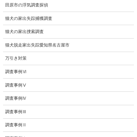
浮気度チェック
田原市の浮気調査探偵
会社案内
猫犬の家出失踪捕獲調査
損害保険調査
猫犬の家出捜索調査
会社沿革
猫犬脱走家出失踪愛知県名古屋市
プライバシーポリシー
万引き対策
探偵業法
調査事例Ⅵ
法令遵守
調査事例Ⅴ
推奨・提携法律事務所
調査事例Ⅳ
ブログ
調査事例Ⅲ
探偵エッセイ
調査事例Ⅱ
探偵コラム