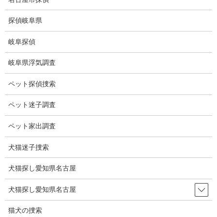
コ
ナ
ン
ビ
探偵岐阜県
テ
ゲ
ン
ー
岐阜探偵
ツ
シ
ブログ
に
ョ
岐阜県浮気調査
移
ン
動
に
HOME
ブログ
ブログ
宇宙エレベーター
ペット探偵捜索
移
動
ペット迷子調査
2021-01-24
ブログ
ペット家出調査
宇宙エレベーター
犬猫迷子捜索
犬猫探し愛知県名古屋
2050年までに、日本の大手総合建設会社、大林組が「宇宙エレベ
ーター」の運用開始を目指している。
犬猫探し愛知県名古屋
ロケットに代わる未来の宇宙輸送・交通システムとして注目され
ています。
猫犬の捜索