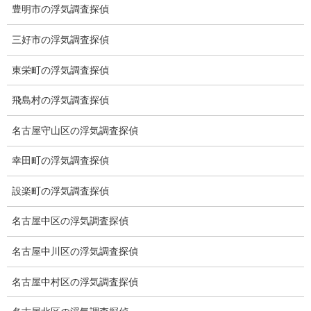
システム
豊明市の浮気調査探偵
クーリング・オフ
三好市の浮気調査探偵
ワンストップサービス
東栄町の浮気調査探偵
アフターフォロー
飛島村の浮気調査探偵
ミライリサーチのお約束
名古屋守山区の浮気調査探偵
当社のこだわり
幸田町の浮気調査探偵
契約後の安心と信頼
設楽町の浮気調査探偵
顧問弁護士のご案内
名古屋中区の浮気調査探偵
委任契約
名古屋中川区の浮気調査探偵
低料金の理由
名古屋中村区の浮気調査探偵
スキルの高さ＝高額料金？