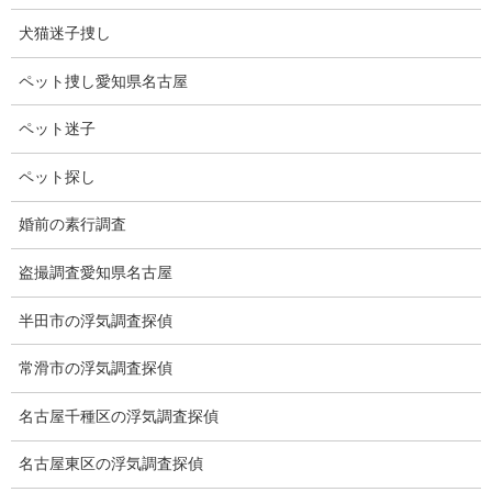
人工衛星から地表までケーブルを垂らし、それを伝って宇宙まで
犬猫迷子捜し
昇っていくという宇宙エレベーター。
ペット捜し愛知県名古屋
まず、赤道上の高度3万6000キロメートル地点にある静止軌道に、
ターミナル駅となる人工衛星を築くことから建設スタート。
ペット迷子
宇宙エレベータの主な仕組みは、100年前に考案されていたが、ケ
ペット探し
ーブルの材料が無く不可能とされていた。
婚前の素行調査
しかし、この状況を一変させる新材料が開発された。
盗撮調査愛知県名古屋
建設予定費も約10兆円で、リニア中央新幹線の総工事費とあまり
変わらないことで、ロケットを打ち上げるよりも安価である。
半田市の浮気調査探偵
いったい、50年後、100年後の未来はどんな世界でしょうか？
常滑市の浮気調査探偵
宇宙都市が建設され、宇宙旅行が出来る時代になっていると思い
名古屋千種区の浮気調査探偵
ます。
100年後の未来を見ることは不可能ですが、この目で見てみたいで
名古屋東区の浮気調査探偵
すね。