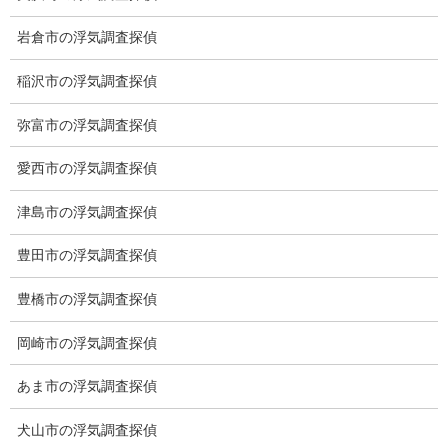
愛知県名古屋市中区新栄2丁目41-11
岩倉市の浮気調査探偵
ベストビル6B
愛知県公安委員会 第54250033号
稲沢市の浮気調査探偵
【出張面談いたします】
弥富市の浮気調査探偵
子供のお迎え、パート、お仕事の都合などで、お時間のない方、
愛知県内でご面談場所のご要望がございましたら、お申し付けく
愛西市の浮気調査探偵
ださい。
津島市の浮気調査探偵
豊田市の浮気調査探偵
豊橋市の浮気調査探偵
岡崎市の浮気調査探偵
あま市の浮気調査探偵
犬山市の浮気調査探偵