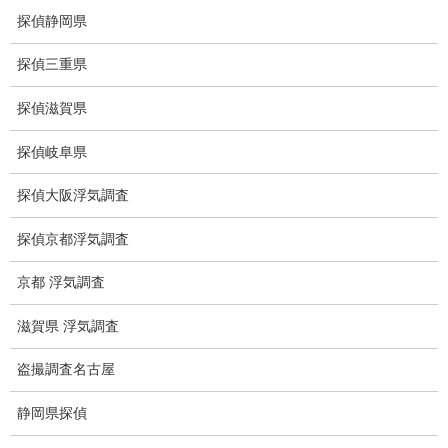
盗聴調査料金
探偵静岡県
盗聴器の種類
探偵三重県
ご依頼の注意点
探偵滋賀県
世界の盗聴事情
探偵岐阜県
弊社が選ばれる理由
探偵大阪浮気調査
盗撮器
探偵京都浮気調査
盗撮調査愛知県
京都 浮気調査
電磁波測定調査
滋賀県 浮気調査
電磁波とは
盗撮調査名古屋
ストーカー調査
静岡県探偵
待ち伏せ