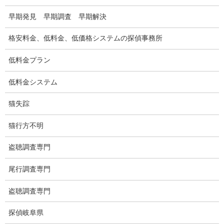
浮気調査料金の比較例
早期発見 早期調査 早期解決
GPS検索調査
格安料金、低料金、低価格システムの探偵事務所
GPS調査
低料金プラン
車両調査
低料金システム
浮気調査地域
猫失踪
浮気調査関連調査
猫行方不明
ドメスティックバイオレンスDV調査
盗聴調査専門
いじめ・子供の虐待
尾行調査専門
別れさせ屋
盗聴調査専門
盗聴調査
探偵岐阜県