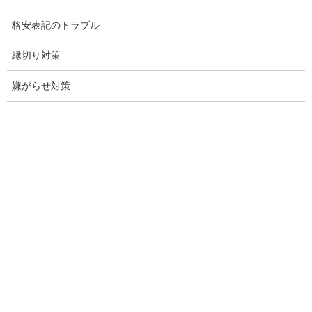
お問い合わせ
格安表記のトラブル
愛知県内出張面談実施中
縁切り対策
浮気調査専門
嫌がらせ対策
結婚前の行動調査
結婚調査
社員の行動調査
行動調査
法人調査
企業調査
愛知探偵
愛知県探偵