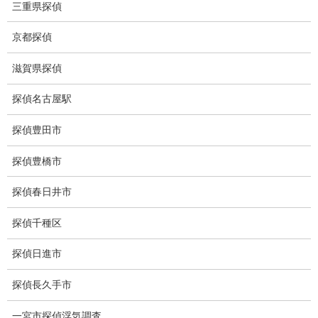
三重県探偵
集団ストーカー
京都探偵
GPS発見調査
滋賀県探偵
盗難車両調査
探偵名古屋駅
盗撮犯防止対策調査
痴漢防止対策調査
探偵豊田市
下着窃盗犯防止対策調査
探偵豊橋市
猫犬の捜索
探偵春日井市
所在調査
探偵千種区
身元調査
探偵日進市
人探し
探偵長久手市
失踪・家出調査
一宮市探偵浮気調査